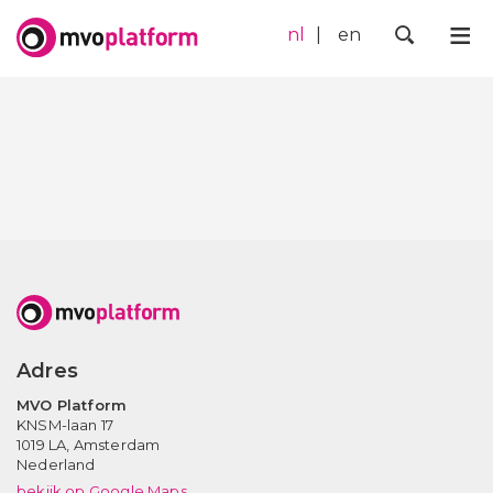
nl
en
Me
Zoek
Adres
MVO Platform
KNSM-laan 17
1019 LA,
Amsterdam
Nederland
bekijk op Google Maps