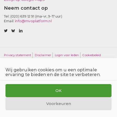
Neem contact op
Tel: (020) 639 12 91 (ma-vr, 9-17 uur)
Email:
info@mvoplatform.nl
V
V
V
i
i
i
s
s
s
i
i
i
t
t
t
Privacy statement
Disclaimer
Login voor leden
Cookiebeleid
o
o
o
MVO Platform is hosted by SOMO
u
u
u
r
r
r
Wij gebruiken cookies om u een optimale
ervaring te bieden en de site te verbeteren.
t
b
l
w
l
i
i
u
n
OK
t
e
k
t
s
e
e
k
d
Voorkeuren
r
y
i
p
p
n