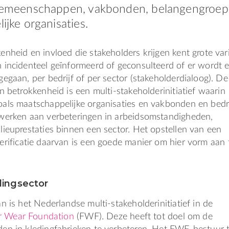
gemeenschappen, vakbonden, belangengroe
jke organisaties.
nheid en invloed die stakeholders krijgen kent grote vari
 incidenteel geïnformeerd of geconsulteerd of er wordt 
egaan, per bedrijf of per sector (stakeholderdialoog). D
n betrokkenheid is een multi-stakeholderinitiatief waarin
als maatschappelijke organisaties en vakbonden en bedri
werken aan verbeteringen in arbeidsomstandigheden,
ieuprestaties binnen een sector. Het opstellen van een
erificatie daarvan is een goede manier om hier vorm aan 
dingsector
n is het Nederlandse multi-stakeholderinitiatief in de
r Wear Foundation
(FWF). Deze heeft tot doel om de