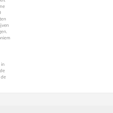
elt
one
0
ten
ijven
gen.
oniem
 in
 de
 de