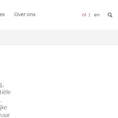
es
Over ons
nl
en
Zo
g,
iële
.
jke
maar