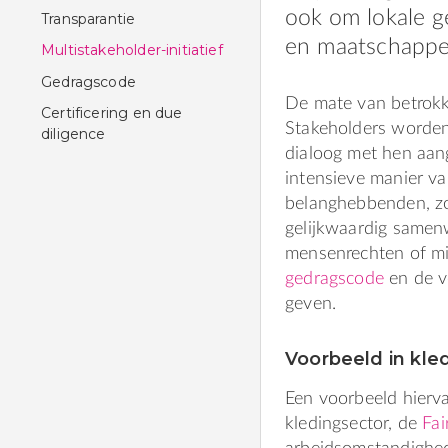
ook om lokale 
Transparantie
en maatschappeli
Multistakeholder-initiatief
Gedragscode
De mate van betrokke
Certificering en due
Stakeholders worden
diligence
dialoog met hen aang
intensieve manier va
belanghebbenden, zo
gelijkwaardig samen
mensenrechten of mil
gedragscode
en de v
geven.
Voorbeeld in kle
Een voorbeeld hierva
kledingsector, de
Fai