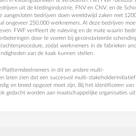
en in kledingfabrieken te verbeteren. Het FWF-bestuur t
edrijven uit de kledingindustrie, FNV en CNV, en de Sch
 aangesloten bedrijven doen wereldwijd zaken met 120
taal ongeveer 250.000 werknemers. Al deze bedrijven moe
even. FWF verifieert de naleving en de mate waarin bedr
erbeteringen door te voeren bij geconstateerde schendin
lachtenprocedure, zodat werknemers in de fabrieken an
andigheden aan de kaak kunnen stellen.
Platformdeelnemers in dit en andere multi-
en laten zien dat een succesvol multi-stakeholderinitiatief
rdig en breed opgezet moet zijn. Bij het identificeren van
ok gedacht worden aan maatschappelijke organisaties uit