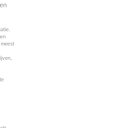
pen
atie.
een
e meest
jven,
te