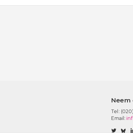
Neem 
Tel: (020
Email:
in
V
V