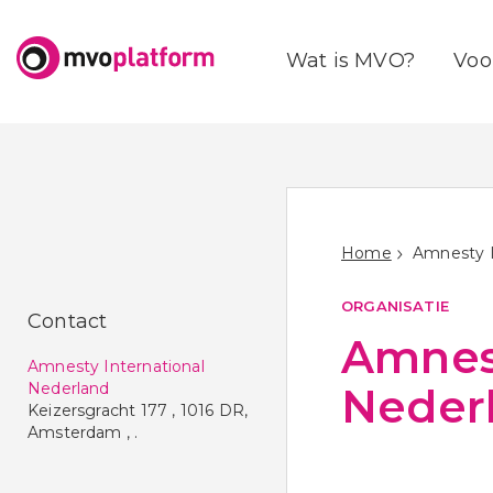
Wat is MVO?
Voo
Home
ORGANISATIE
Contact
Amnest
Amnesty International
Nederland
Neder
Keizersgracht 177
,
1016 DR
,
Amsterdam
, .