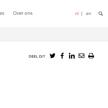
es
Over ons
nl
en
Zo
DEEL DIT