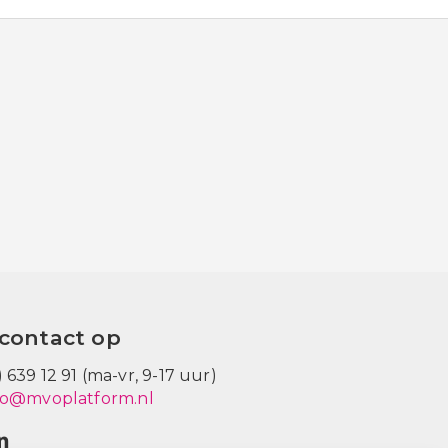
contact op
) 639 12 91 (ma-vr, 9-17 uur)
fo@mvoplatform.nl
V