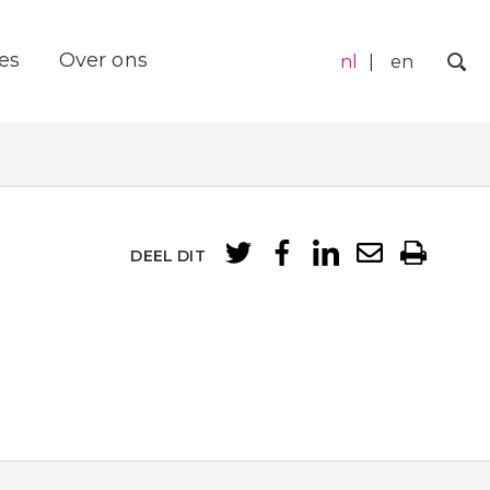
es
Over ons
nl
en
Zo
DEEL DIT