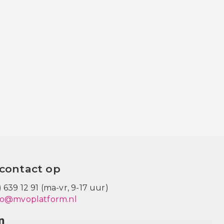
contact op
) 639 12 91 (ma-vr, 9-17 uur)
fo@mvoplatform.nl
V