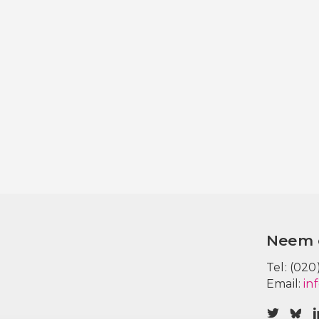
Neem 
Tel: (020
Email:
in
V
V