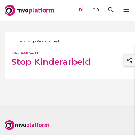
nl
en
Me
Zoek
Home
Stop Kinderarbeid
ORGANISATIE
Stop Kinderarbeid
r