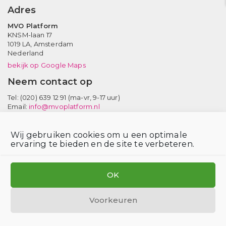
Adres
MVO Platform
KNSM-laan 17
1019 LA,
Amsterdam
Nederland
bekijk op Google Maps
Neem contact op
Tel: (020) 639 12 91 (ma-vr, 9-17 uur)
Email:
info@mvoplatform.nl
V
V
V
Wij gebruiken cookies om u een optimale
i
i
i
ervaring te bieden en de site te verbeteren.
s
s
s
i
i
i
t
t
t
Privacy statement
Disclaimer
Login voor leden
Cookiebeleid
OK
o
o
o
MVO Platform is hosted by SOMO
u
u
u
Voorkeuren
r
r
r
t
b
l
w
l
i