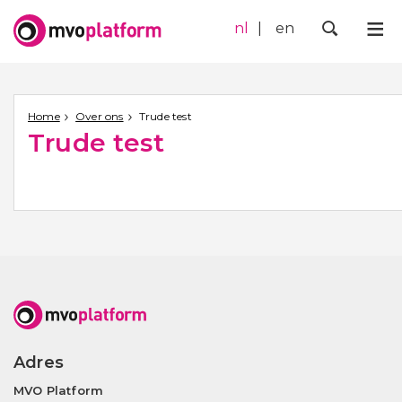
nl
en
Me
Zoek
Home
Over ons
Trude test
Trude test
Adres
MVO Platform