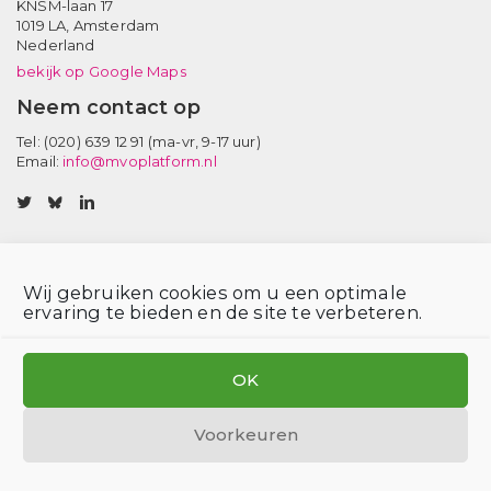
KNSM-laan 17
1019 LA,
Amsterdam
Nederland
bekijk op Google Maps
Neem contact op
Tel: (020) 639 12 91 (ma-vr, 9-17 uur)
Email:
info@mvoplatform.nl
V
V
V
i
i
i
s
s
s
i
i
i
Wij gebruiken cookies om u een optimale
t
t
t
Privacy statement
Disclaimer
Login voor leden
Cookiebeleid
ervaring te bieden en de site te verbeteren.
o
o
o
MVO Platform is hosted by SOMO
u
u
u
r
r
r
OK
t
b
l
w
l
i
i
u
n
Voorkeuren
t
e
k
t
s
e