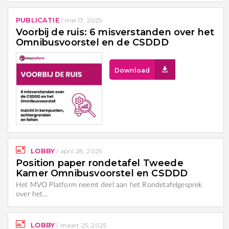
PUBLICATIE
/
mei 13, 2025
Voorbij de ruis: 6 misverstanden over het
Omnibusvoorstel en de CSDDD
Download
LOBBY
/
april 28, 2025
Position paper rondetafel Tweede
Kamer Omnibusvoorstel en CSDDD
Het MVO Platform neemt deel aan het Rondetafelgesprek
over het…
LOBBY
/
maart 25, 2025