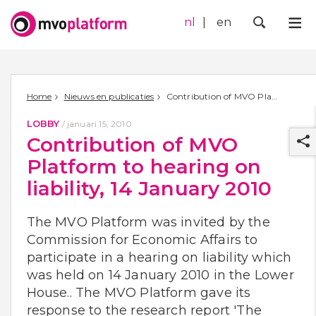
nl
en
Me
Zoek
Home
Nieuws en publicaties
Contribution of MVO Platform to hearing on liability, 14 January 2010
LOBBY
/
januari 15, 2010
Contribution of MVO
Platform to hearing on
liability, 14 January 2010
The MVO Platform was invited by the
r
Commission for Economic Affairs to
participate in a hearing on liability which
was held on 14 January 2010 in the Lower
House.. The MVO Platform gave its
response to the research report 'The