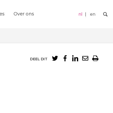
es
Over ons
nl
en
Zo
DEEL DIT