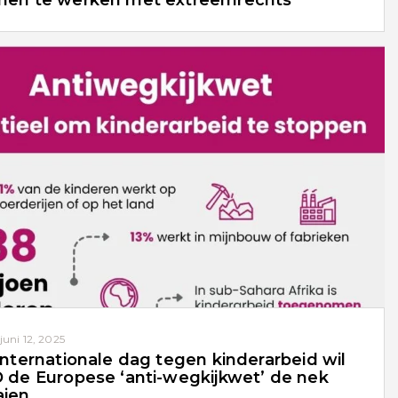
en te werken met extreemrechts
juni 12, 2025
internationale dag tegen kinderarbeid wil
 de Europese ‘anti-wegkijkwet’ de nek
ien