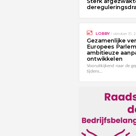
Sterk afgezwak
dereguleringsdr
LOBBY
/
oktober 31, 
Gezamenlijke ver
Europees Parlem
ambitieuze aanpa
ontwikkelen
Vooruitkijkend naar de g
tijdens…