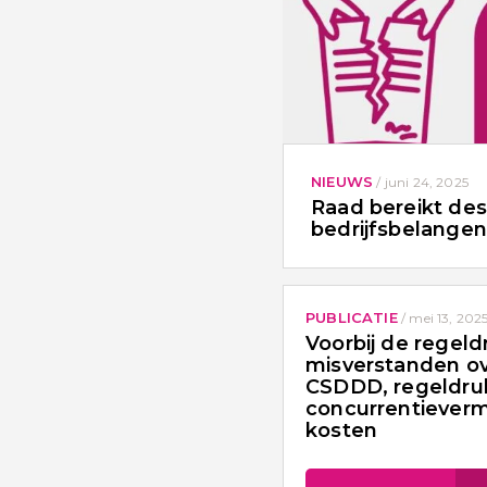
NIEUWS
/
juni 24, 2025
Raad bereikt de
bedrijfsbelange
PUBLICATIE
/
mei 13, 202
Voorbij de regeld
misverstanden o
CSDDD, regeldru
concurrentiever
kosten