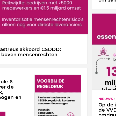
om sam
sastreus akkoord CSDDD:
n boven mensenrechten
5
ruk: 6
ver de
k,
mogen en
NIEUWS
/
Op de 
de VVD
omdraa