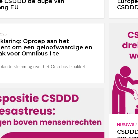
te CSDDD de dupe van
Europe
ang EU
CSDD
2025
klaring: Oproep aan het
ent om een geloofwaardige en
k voor Omnibus I te
eplande stemming over het Omnibus I-pakket
NIEUWS
/
CSDDD 