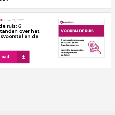
IE
/
mei 13, 2025
de ruis: 6
tanden over het
svoorstel en de
load