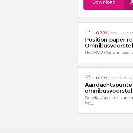
Download
LOBBY
/
april 28, 20
Position paper 
Omnibusvoorste
Het MVO Platform neemt 
LOBBY
/
maart 25, 2
Aandachtspunten
omnibusvoorstel
De wijzigingen, die zonde
het…