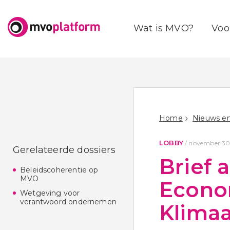
Wat is MVO?
Voo
Home
Nieuws en
LOBBY
/
november 30
Gerelateerde dossiers
Brief 
Beleidscoherentie op
MVO
Econo
Wetgeving voor
verantwoord ondernemen
Klimaa