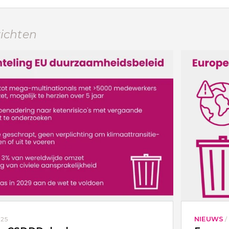
richten
NIEUWS
025
/