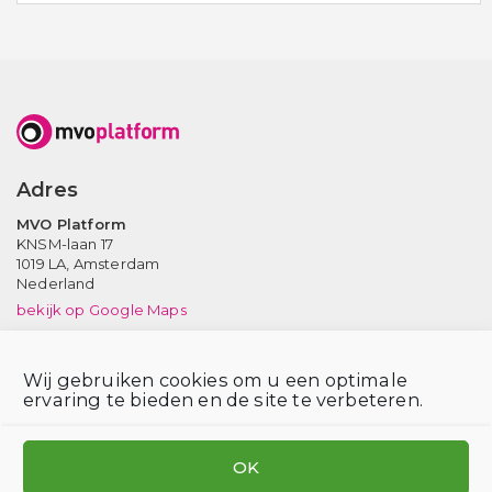
Adres
MVO Platform
KNSM-laan 17
1019 LA,
Amsterdam
Nederland
bekijk op Google Maps
Neem contact op
Wij gebruiken cookies om u een optimale
Tel: (020) 639 12 91 (ma-vr, 9-17 uur)
ervaring te bieden en de site te verbeteren.
Email:
info@mvoplatform.nl
V
V
V
i
i
i
OK
s
s
s