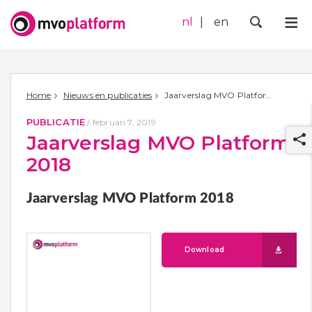
nl
en
Me
Zoek
Home
Nieuws en publicaties
Jaarverslag MVO Platform 2018
PUBLICATIE
/
februari 7, 2019
Jaarverslag MVO Platform
2018
Jaarverslag MVO Platform 2018
r
Download