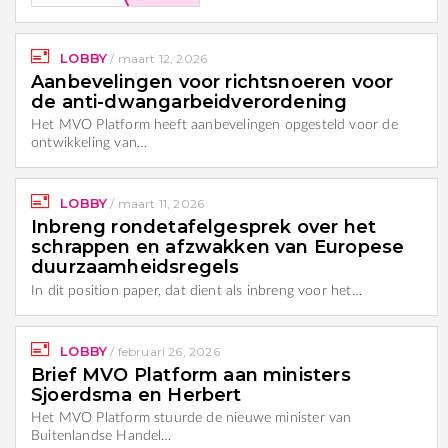
LOBBY
/
maart 12, 2026
Aanbevelingen voor richtsnoeren voor
de anti-dwangarbeidverordening
Het MVO Platform heeft aanbevelingen opgesteld voor de
ontwikkeling van…
LOBBY
/
maart 11, 2026
Inbreng rondetafelgesprek over het
schrappen en afzwakken van Europese
duurzaamheidsregels
In dit position paper, dat dient als inbreng voor het…
LOBBY
/
februari 26, 2026
Brief MVO Platform aan ministers
Sjoerdsma en Herbert
Het MVO Platform stuurde de nieuwe minister van
Buitenlandse Handel…