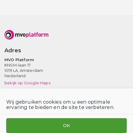
/
v
o
w
p
w
l
w
a
t
.
f
l
o
r
i
m
Adres
n
.
k
MVO Platform
n
KNSM-laan 17
l
e
1019 LA,
Amsterdam
d
Nederland
i
bekijk op Google Maps
n
Neem contact op
.
Wij gebruiken cookies om u een optimale
Tel: (020) 639 12 91 (ma-vr, 9-17 uur)
c
ervaring te bieden en de site te verbeteren.
Email:
info@mvoplatform.nl
o
V
V
V
m
i
i
i
OK
/
s
s
s