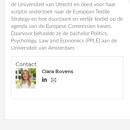
de Universiteit van Utrecht en deed voor haar
scriptie onderzoek naar de European Textile
Strategy en hoe duurzaam en eerlijk textiel op de
agenda van de Europese Commissien kwam.
Daarvoor behaalde ze de bachelor Politics,
Psychology, Law and Economics (PPLE) aan de
Universiteit van Amsterdam.
Contact
Clara Bovens
h
c
.
t
b
t
o
v
p
e
s
n
:
s
@
/
m