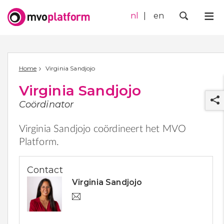
nl
en
Me
Zoek
Home
Virginia Sandjojo
Virginia Sandjojo
Coördinator
Virginia Sandjojo coördineert het MVO
Platform.
r
Contact
Virginia Sandjojo
v
.
s
a