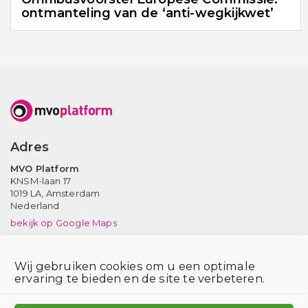
ontmanteling van de ‘anti-wegkijkwet’
Adres
MVO Platform
KNSM-laan 17
1019 LA,
Amsterdam
Nederland
bekijk op Google Maps
Neem contact op
Wij gebruiken cookies om u een optimale
Tel: (020) 639 12 91 (ma-vr, 9-17 uur)
ervaring te bieden en de site te verbeteren.
Email:
info@mvoplatform.nl
V
V
V