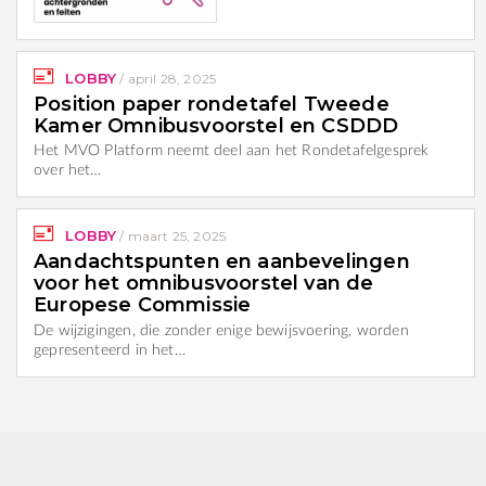
LOBBY
/
april 28, 2025
Position paper rondetafel Tweede
Kamer Omnibusvoorstel en CSDDD
Het MVO Platform neemt deel aan het Rondetafelgesprek
over het…
LOBBY
/
maart 25, 2025
Aandachtspunten en aanbevelingen
voor het omnibusvoorstel van de
Europese Commissie
De wijzigingen, die zonder enige bewijsvoering, worden
gepresenteerd in het…