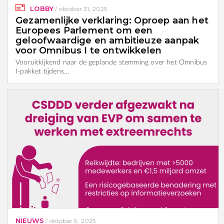
LOBBY
/
oktober 31, 2025
Gezamenlijke verklaring: Oproep aan het
Europees Parlement om een
geloofwaardige en ambitieuze aanpak
voor Omnibus I te ontwikkelen
Vooruitkijkend naar de geplande stemming over het Omnibus
I-pakket tijdens…
NIEUWS
/
oktober 9, 2025