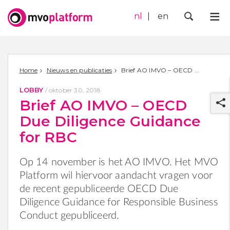
nl
en
Me
Zoek
Home
Nieuws en publicaties
Brief AO IMVO – OECD Due Diligence Guidance for RBC
LOBBY
/
oktober 30, 2018
Brief AO IMVO – OECD
Due Diligence Guidance
for RBC
Op 14 november is het AO IMVO. Het MVO
r
Platform wil hiervoor aandacht vragen voor
de recent gepubliceerde OECD Due
Diligence Guidance for Responsible Business
Conduct gepubliceerd.