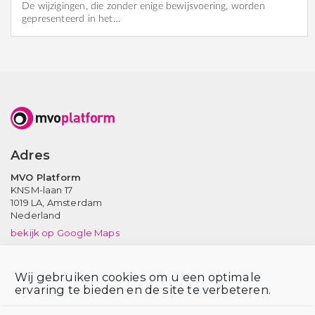
De wijzigingen, die zonder enige bewijsvoering, worden
gepresenteerd in het…
Adres
MVO Platform
KNSM-laan 17
1019 LA,
Amsterdam
Nederland
bekijk op Google Maps
Neem contact op
Wij gebruiken cookies om u een optimale
Tel: (020) 639 12 91 (ma-vr, 9-17 uur)
ervaring te bieden en de site te verbeteren.
Email:
info@mvoplatform.nl