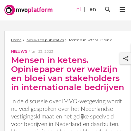
nl
en
Me
Zoek
Home
Nieuws en publicaties
Mensen in ketens. Opiniepaper over welzijn en bloei van stakeholders in internationale bedrijven
NIEUWS
/
juni 23, 2023
Mensen in ketens.
Opiniepaper over welzijn
en bloei van stakeholders
in internationale bedrijven
r
In de discussie over IMVO-wetgeving wordt
nu veel gesproken over het Nederlandse
vestigingsklimaat en het gelijke speelveld
voor bedrijven in Nederland en daarbuiten.