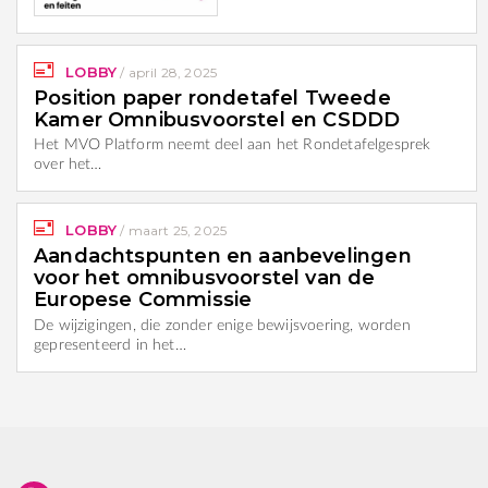
LOBBY
/
april 28, 2025
Position paper rondetafel Tweede
Kamer Omnibusvoorstel en CSDDD
Het MVO Platform neemt deel aan het Rondetafelgesprek
over het…
LOBBY
/
maart 25, 2025
Aandachtspunten en aanbevelingen
voor het omnibusvoorstel van de
Europese Commissie
De wijzigingen, die zonder enige bewijsvoering, worden
gepresenteerd in het…