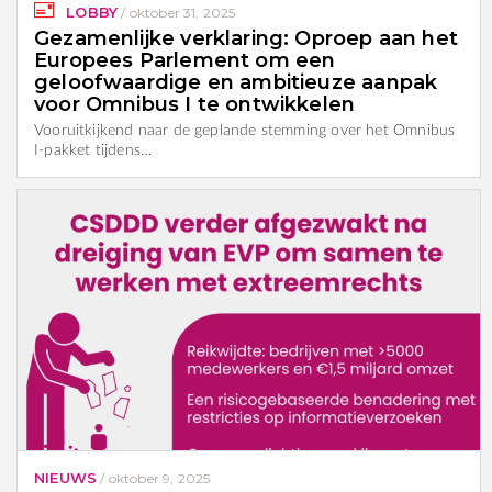
LOBBY
/
oktober 31, 2025
Gezamenlijke verklaring: Oproep aan het
Europees Parlement om een
geloofwaardige en ambitieuze aanpak
voor Omnibus I te ontwikkelen
Vooruitkijkend naar de geplande stemming over het Omnibus
I-pakket tijdens…
NIEUWS
/
oktober 9, 2025