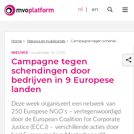
nl
en
Me
Zoek
Home
Nieuws en publicaties
Campagne tegen schendingen door bedrijven in 9 Europese landen
NIEUWS
/
november 10, 2010
Campagne tegen
schendingen door
bedrijven in 9 Europese
landen
r
Deze week organiseert een netwerk van
250 Europese NGO’s – vertegenwoordigd
door de European Coalition for Corporate
Justice (ECCJ) – verschillende acties door