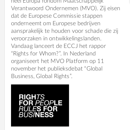
heel Europa rondom Maatschappelijk
Verantwoord Ondernemen (MVO). Zij eisen
dat de Europese Commissie stappen
onderneemt om Europese bedrijven
aansprakelijk te houden voor schade die zij
veroorzaken in ontwikkelingslanden.
Vandaag lanceert de ECCJ het rappor
“Rights for Whom?”. In Nederland
organiseert het MVO Platform op 11
november het publieksdebat “Global
Business, Global Rights”.