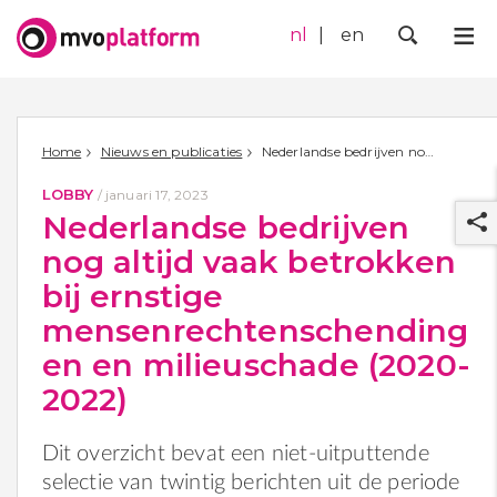
nl
en
Me
Zoek
Home
Nieuws en publicaties
Nederlandse bedrijven nog altijd vaak betrokken bij ernstige mensenrechtenschendingen en milieuschade (2020-2022)
LOBBY
/
januari 17, 2023
Nederlandse bedrijven
nog altijd vaak betrokken
bij ernstige
mensenrechtenschending
r
en en milieuschade (2020-
2022)
Dit overzicht bevat een niet-uitputtende
selectie van twintig berichten uit de periode