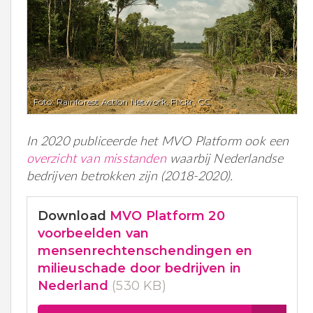
Foto: Rainforest Action Network, Flickr, CC
In 2020 publiceerde het MVO Platform ook een
overzicht van misstanden
waarbij Nederlandse
bedrijven betrokken zijn (2018-2020).
Download
MVO Platform 20
voorbeelden van
mensenrechtenschendingen en
milieuschade door bedrijven in
Nederland
(530 KB)