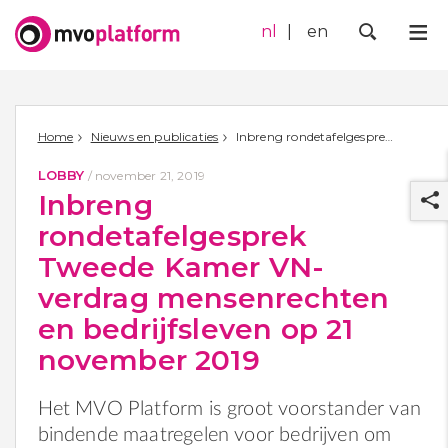
nl
en
Me
Zoek
Home
Nieuws en publicaties
Inbreng rondetafelgesprek Tweede Kamer VN-verdrag mensenrechten en bedrijfsleven op 21 november 2019
LOBBY
/
november 21, 2019
Inbreng
rondetafelgesprek
Tweede Kamer VN-
verdrag mensenrechten
r
en bedrijfsleven op 21
november 2019
Het MVO Platform is groot voorstander van
bindende maatregelen voor bedrijven om