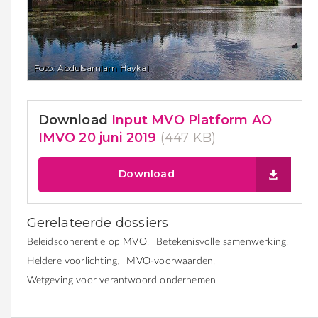
Foto: Abdulsamlam Haykal
Download
Input MVO Platform AO
IMVO 20 juni 2019
(447 KB)
Download
Gerelateerde dossiers
Beleidscoherentie op MVO
Betekenisvolle samenwerking
Heldere voorlichting
MVO-voorwaarden
Wetgeving voor verantwoord ondernemen