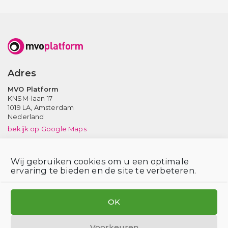
Adres
MVO Platform
KNSM-laan 17
1019 LA,
Amsterdam
Nederland
bekijk op Google Maps
Neem contact op
Wij gebruiken cookies om u een optimale
Tel: (020) 639 12 91 (ma-vr, 9-17 uur)
ervaring te bieden en de site te verbeteren.
Email:
info@mvoplatform.nl
V
V
V
i
i
i
OK
s
s
s
i
i
i
Voorkeuren