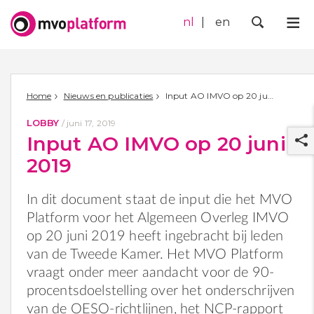
nl
en
Me
Zoek
Home
Nieuws en publicaties
Input AO IMVO op 20 juni 2019
LOBBY
/
juni 17, 2019
Input AO IMVO op 20 juni
2019
In dit document staat de input die het MVO
Platform voor het Algemeen Overleg IMVO
r
op 20 juni 2019 heeft ingebracht bij leden
van de Tweede Kamer. Het MVO Platform
vraagt onder meer aandacht voor de 90-
procentsdoelstelling over het onderschrijven
van de OESO-richtlijnen, het NCP-rapport