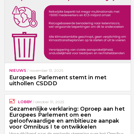
NIEUWS
/
november 13, 2025
Europees Parlement stemt in met
uithollen CSDDD
LOBBY
/
oktober 31, 2025
Gezamenlijke verklaring: Oproep aan het
Europees Parlement om een
geloofwaardige en ambitieuze aanpak
voor Omnibus I te ontwikkelen
Vooruitkijkend naar de geplande stemming over het Omnibus