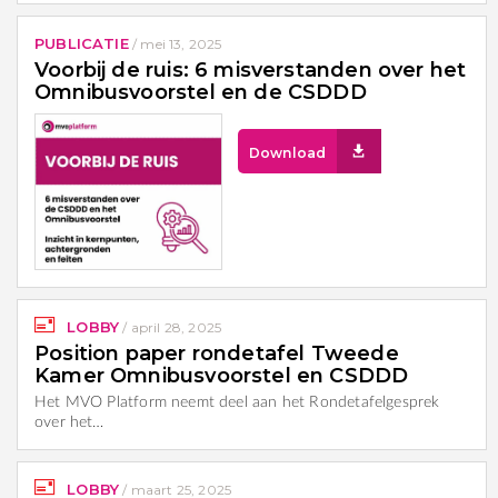
PUBLICATIE
/
mei 13, 2025
Voorbij de ruis: 6 misverstanden over het
Omnibusvoorstel en de CSDDD
Download
LOBBY
/
april 28, 2025
Position paper rondetafel Tweede
Kamer Omnibusvoorstel en CSDDD
Het MVO Platform neemt deel aan het Rondetafelgesprek
over het…
LOBBY
/
maart 25, 2025