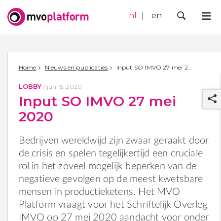
nl
en
Me
Zoek
Home
Nieuws en publicaties
Input SO IMVO 27 mei 2020
LOBBY
/
juni 5, 2020
Input SO IMVO 27 mei
2020
Bedrijven wereldwijd zijn zwaar geraakt door
de crisis en spelen tegelijkertijd een cruciale
r
rol in het zoveel mogelijk beperken van de
negatieve gevolgen op de meest kwetsbare
mensen in productieketens. Het MVO
Platform vraagt voor het Schriftelijk Overleg
IMVO op 27 mei 2020 aandacht voor onder