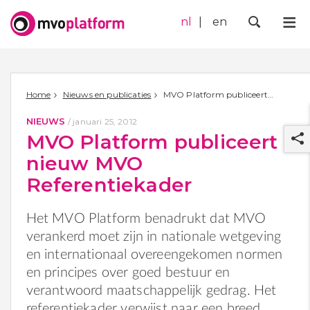
nl
en
Me
Zoek
Home
Nieuws en publicaties
MVO Platform publiceert nieuw MVO Referentiekader
NIEUWS
/
januari 25, 2012
MVO Platform publiceert
nieuw MVO
Referentiekader
Het MVO Platform benadrukt dat MVO
r
verankerd moet zijn in nationale wetgeving
en internationaal overeengekomen normen
en principes over goed bestuur en
verantwoord maatschappelijk gedrag. Het
referentiekader verwijst naar een breed