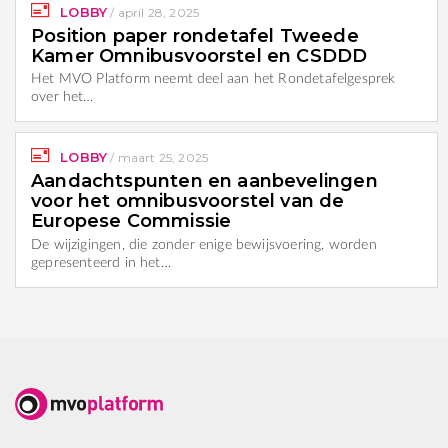
LOBBY
/
april 28, 2025
Position paper rondetafel Tweede
Kamer Omnibusvoorstel en CSDDD
Het MVO Platform neemt deel aan het Rondetafelgesprek
over het…
LOBBY
/
maart 25, 2025
Aandachtspunten en aanbevelingen
voor het omnibusvoorstel van de
Europese Commissie
De wijzigingen, die zonder enige bewijsvoering, worden
gepresenteerd in het…