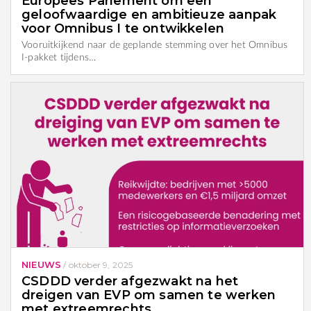
Europees Parlement om een
geloofwaardige en ambitieuze aanpak
voor Omnibus I te ontwikkelen
Vooruitkijkend naar de geplande stemming over het Omnibus
I-pakket tijdens…
NIEUWS
/
oktober 9, 2025
CSDDD verder afgezwakt na het
dreigen van EVP om samen te werken
met extreemrechts