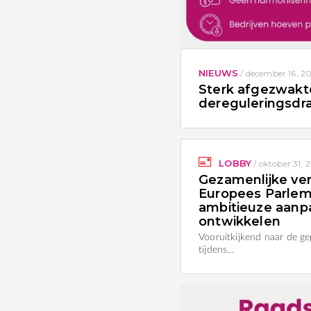
NIEUWS
/
december 16, 2
Sterk afgezwak
dereguleringsdr
LOBBY
/
oktober 31, 
Gezamenlijke ver
Europees Parlem
ambitieuze aanpa
ontwikkelen
Vooruitkijkend naar de g
tijdens…