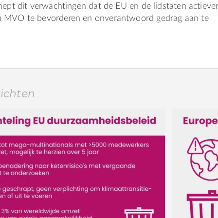
hept dit verwachtingen dat de EU en de lidstaten actieve
m MVO te bevorderen en onverantwoord gedrag aan te
richten