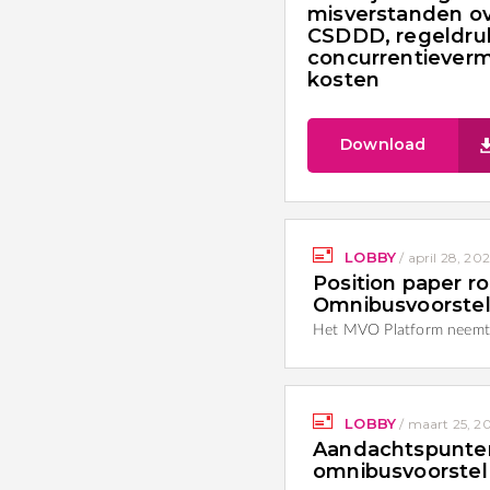
misverstanden o
CSDDD, regeldru
concurrentiever
kosten
Download
LOBBY
/
april 28, 20
Position paper 
Omnibusvoorste
Het MVO Platform neemt 
LOBBY
/
maart 25, 2
Aandachtspunten
omnibusvoorstel