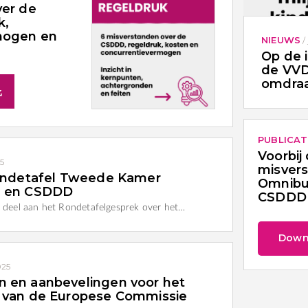
ver de
k,
mogen en
NIEUWS
/
Op de 
de VVD
omdraa
PUBLICAT
Voorbij 
25
misvers
rondetafel Tweede Kamer
Omnibu
l en CSDDD
CSDDD
deel aan het Rondetafelgesprek over het…
Down
025
 en aanbevelingen voor het
 van de Europese Commissie