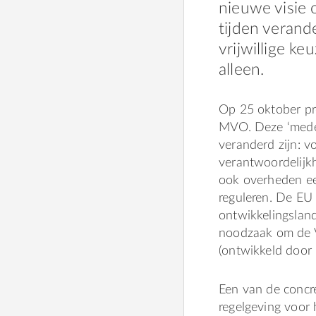
nieuwe visie 
tijden veran
vrijwillige k
alleen.
Op 25 oktober pr
MVO. Deze ‘meded
veranderd zijn: 
verantwoordelijkh
ook overheden een
reguleren. De EU
ontwikkelingslan
noodzaak om de V
(ontwikkeld door 
Een van de concr
regelgeving voor