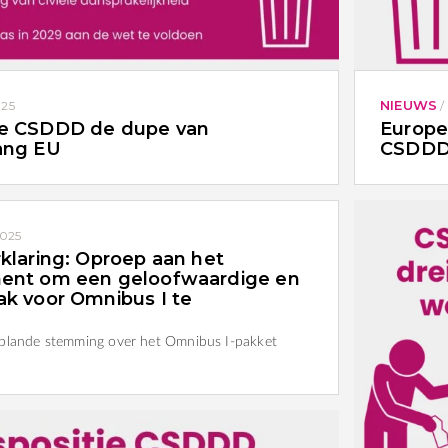
NIEUWS
025
/
te CSDDD de dupe van
Europe
ang EU
CSDD
2025
klaring: Oproep aan het
ent om een geloofwaardige en
k voor Omnibus I te
eplande stemming over het Omnibus I-pakket