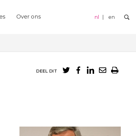
es
Over ons
nl
en
Zo
DEEL DIT
e
r