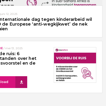
juni 12, 2025
internationale dag tegen kinderarbeid wil
 de Europese ‘anti-wegkijkwet’ de nek
ien
IE
/
mei 13, 2025
de ruis: 6
tanden over het
svoorstel en de
load