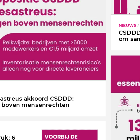
NIEUWS
/
CSDDD 
om sam
sastreus akkoord CSDDD:
n boven mensenrechten
5
ruk: 6