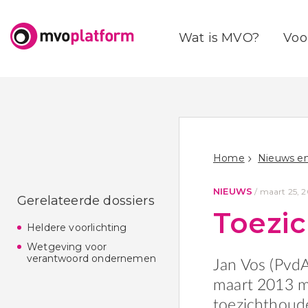
Wat is MVO?
Voo
Home
Nieuws en
NIEUWS
/
maart 25, 2
Gerelateerde dossiers
Toezi
Heldere voorlichting
Wetgeving voor
verantwoord ondernemen
Jan Vos (Pvd
maart 2013 m
toezichthoud