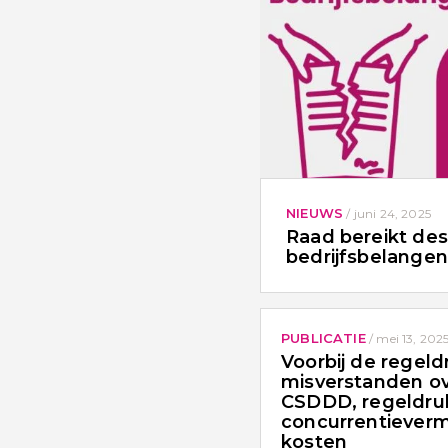
NIEUWS
/
juni 24, 2025
Raad bereikt de
bedrijfsbelange
PUBLICATIE
/
mei 13, 202
Voorbij de regeld
misverstanden o
CSDDD, regeldru
concurrentiever
kosten