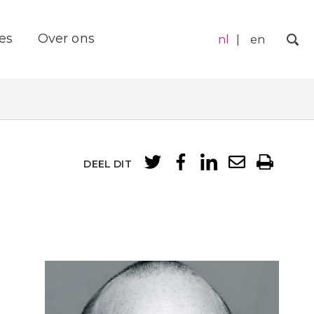
es
Over ons
nl
en
Zo
DEEL DIT