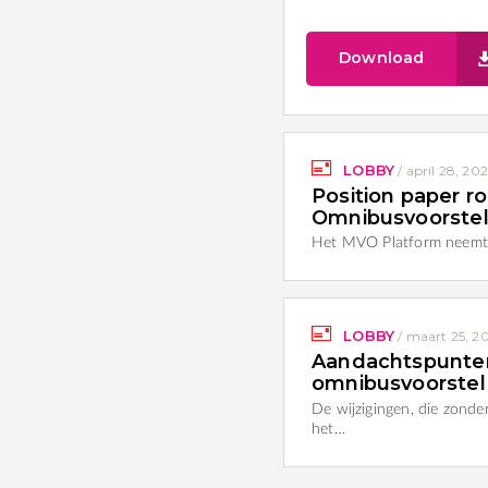
Download
LOBBY
/
april 28, 20
Position paper 
Omnibusvoorste
Het MVO Platform neemt 
LOBBY
/
maart 25, 2
Aandachtspunten
omnibusvoorstel
De wijzigingen, die zonde
het…