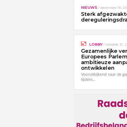
NIEUWS
/
december 16, 2
Sterk afgezwak
dereguleringsdr
LOBBY
/
oktober 31, 
Gezamenlijke ver
Europees Parlem
ambitieuze aanpa
ontwikkelen
Vooruitkijkend naar de g
tijdens…