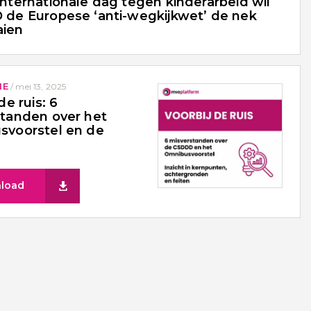
internationale dag tegen kinderarbeid wil
 de Europese ‘anti-wegkijkwet’ de nek
ien
IE
/
mei 13, 2025
de ruis: 6
tanden over het
svoorstel en de
load