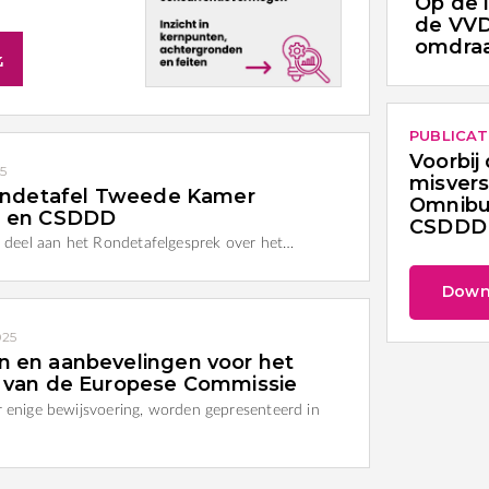
Op de 
de VVD
omdraa
PUBLICAT
Voorbij 
25
misvers
rondetafel Tweede Kamer
Omnibu
l en CSDDD
CSDDD
deel aan het Rondetafelgesprek over het…
Down
025
 en aanbevelingen voor het
 van de Europese Commissie
r enige bewijsvoering, worden gepresenteerd in