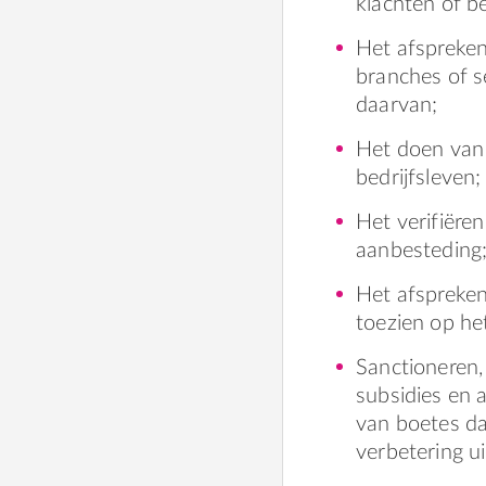
klachten of b
Het afspreken
branches of s
daarvan;
Het doen van 
bedrijfsleven;
Het verifiëre
aanbesteding
Het afspreken
toezien op he
Sanctioneren,
subsidies en 
van boetes da
verbetering uit