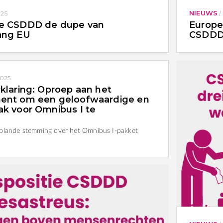
NIEUWS
025
/
te CSDDD de dupe van
Europe
ang EU
CSDD
2025
klaring: Oproep aan het
ent om een geloofwaardige en
k voor Omnibus I te
eplande stemming over het Omnibus I-pakket