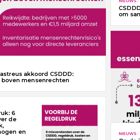
NIEUWS
/
CSDDD 
om sam
sastreus akkoord CSDDD:
n boven mensenrechten
5
ruk: 6
ver de
k,
mogen en
NIEUWS
/