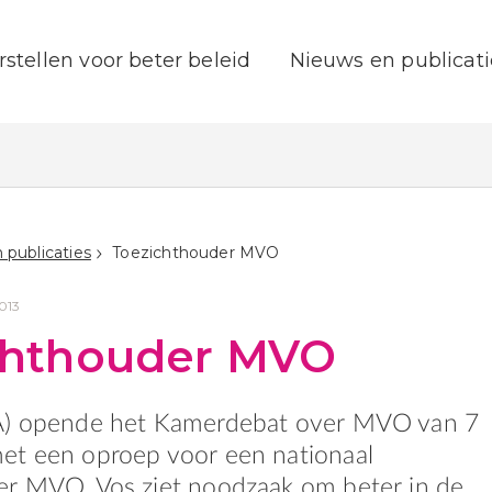
rstellen voor beter beleid
Nieuws en publicati
 publicaties
Toezichthouder MVO
013
chthouder MVO
A) opende het Kamerdebat over MVO van 7
et een oproep voor een nationaal
er MVO. Vos ziet noodzaak om beter in de