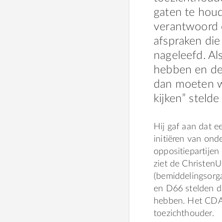
gaten te houd
verantwoord o
afspraken di
nageleefd. A
hebben en de
dan moeten w
kijken” stelde
Hij gaf aan dat 
initiëren van ond
oppositiepartije
ziet de ChristenU
(bemiddelingsorga
en D66 stelden d
hebben. Het CDA 
toezichthouder.