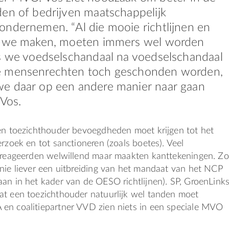
en of bedrijven maatschappelijk
ndernemen. “Al die mooie richtlijnen en
e we maken, moeten immers wel worden
ls we voedselschandaal na voedselschandaal
 mensenrechten toch geschonden worden,
e daar op een andere manier naar gaan
 Vos.
een toezichthouder bevoegdheden moet krijgen tot het
erzoek en tot sanctioneren (zoals boetes). Veel
n reageerden welwillend maar maakten kanttekeningen. Zo
nie liever een uitbreiding van het mandaat van het NCP
an in het kader van de OESO richtlijnen). SP, GroenLink
at een toezichthouder natuurlijk wel tanden moet
en coalitiepartner VVD zien niets in een speciale MVO