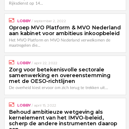
Rijksdienst op 14…
LOBBY
/
september 2, 2022
Oproep MVO Platform & MVO Nederland
aan kabinet voor ambitieus inkoopbeleid
Het MVO Platform en MVO Nederland verwelkomen de
maatregelen die…
LOBBY
/
april 22, 2022
Zorg voor betekenisvolle sectorale
samenwerking en overeenstemming
met de OESO-richtlijnen
De overheid kiest ervoor om zich terug te trekken uit…
LOBBY
/
april 15, 2022
Behoud ambitieuze wetgeving als
kernelement van het IMVO-beleid,
scherp de andere instrumenten daarop