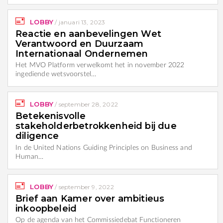
LOBBY
/
januari 13, 2023
Reactie en aanbevelingen Wet
Verantwoord en Duurzaam
Internationaal Ondernemen
Het MVO Platform verwelkomt het in november 2022
ingediende wetsvoorstel…
LOBBY
/
september 28, 2022
Betekenisvolle
stakeholderbetrokkenheid bij due
diligence
In de United Nations Guiding Principles on Business and
Human…
LOBBY
/
september 9, 2022
Brief aan Kamer over ambitieus
inkoopbeleid
Op de agenda van het Commissiedebat Functioneren