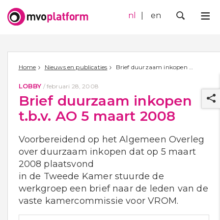
nl
en
Me
Zoek
Home
Nieuws en publicaties
Brief duurzaam inkopen t.b.v. AO 5 maart 2008
LOBBY
/
februari 28, 2008
Brief duurzaam inkopen
t.b.v. AO 5 maart 2008
Voorbereidend op het Algemeen Overleg
over duurzaam inkopen dat op 5 maart
r
2008 plaatsvond
in de Tweede Kamer stuurde de
werkgroep een brief naar de leden van de
vaste kamercommissie voor VROM.