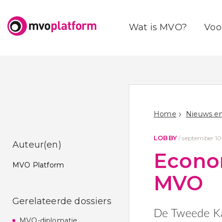
Wat is MVO?
Voo
Home
Nieuws en
LOBBY
/
september 10
Auteur(en)
Econo
MVO Platform
MVO
Gerelateerde dossiers
De Tweede Ka
MVO-diplomatie