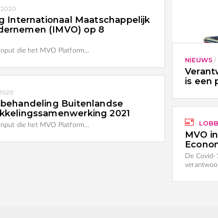
 2020
g Internationaal Maatschappelijk
dernemen (IMVO) op 8
 input die het MVO Platform…
NIEUWS
/
Verant
is een 
 2020
sbehandeling Buitenlandse
kkelingssamenwerking 2021
LOBB
 input die het MVO Platform…
MVO in 
Econom
De Covid-1
verantwo