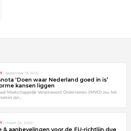
Y
/
september 15, 2022
snota ‘Doen waar Nederland goed in is’
norme kansen liggen
onaal Maatschappelijk Verantwoord Ondernemen (IMVO) zou het
moeten zijn…
Y
/
maart 24, 2022
e & aanbevelingen voor de EU-richtlijn due