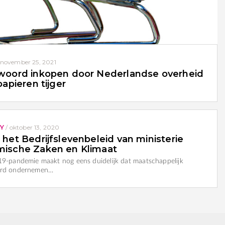
november 25, 2021
woord inkopen door Nederlandse overheid
papieren tijger
Y
/
oktober 13, 2020
het Bedrijfslevenbeleid van ministerie
ische Zaken en Klimaat
9-pandemie maakt nog eens duidelijk dat maatschappelijk
ord ondernemen…