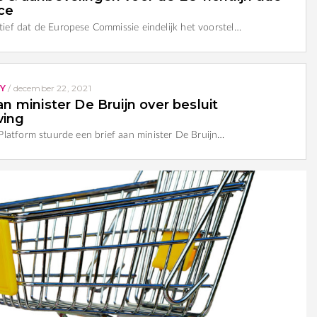
nce
itief dat de Europese Commissie eindelijk het voorstel…
Y
/
december 22, 2021
an minister De Bruijn over besluit
ving
atform stuurde een brief aan minister De Bruijn…