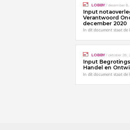
LOBBY
/
december 8,
Input notaoverle
Verantwoord On
december 2020
In dit document staat de
LOBBY
/
oktober 28,
Input Begroting
Handel en Ontwi
In dit document staat de