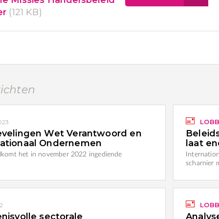
er
(121 KB)
richten
LOBB
2023
evelingen Wet Verantwoord en
Beleid
nationaal Ondernemen
laat e
komt het in november 2022 ingediende
Internati
scharnier 
LOBB
22
nisvolle sectorale
Analys