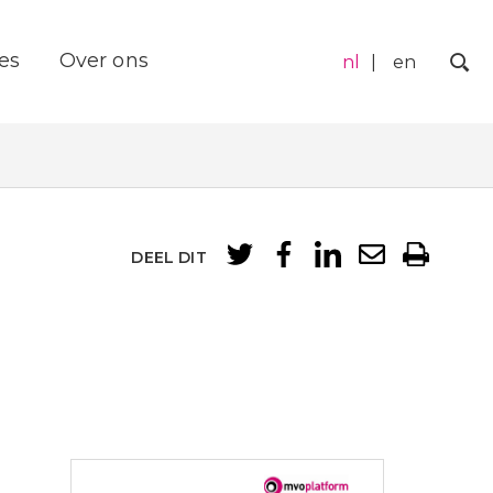
es
Over ons
nl
en
Zo
DEEL DIT