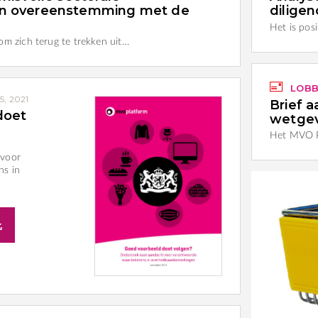
n overeenstemming met de
dilige
Het is pos
om zich terug te trekken uit…
LOBB
5, 2021
Brief a
doet
wetge
Het MVO Pl
 voor
ns in