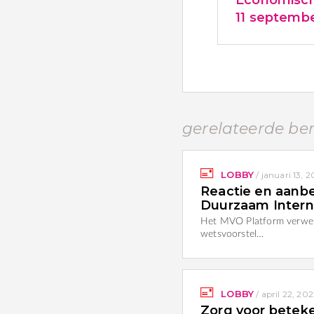
11 septemb
gerelateerde be
LOBBY
/
januari 13, 
Reactie en aanb
Duurzaam Inter
Het MVO Platform verwel
wetsvoorstel…
LOBBY
/
april 22, 20
Zorg voor beteke