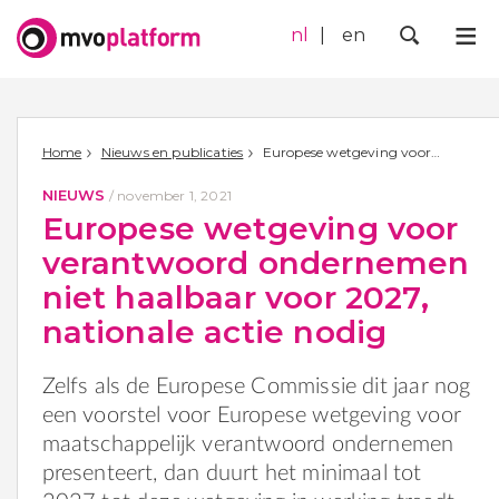
nl
en
Me
Zoek
Home
Nieuws en publicaties
Europese wetgeving voor verantwoord ondernemen niet haalbaar voor 2027, nationale actie nodig
NIEUWS
/
november 1, 2021
Europese wetgeving voor
verantwoord ondernemen
niet haalbaar voor 2027,
nationale actie nodig
Zelfs als de Europese Commissie dit jaar nog
een voorstel voor Europese wetgeving voor
maatschappelijk verantwoord ondernemen
presenteert, dan duurt het minimaal tot