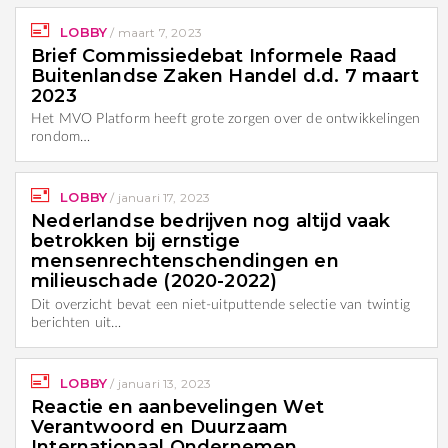
LOBBY
/
maart 7, 2023
Brief Commissiedebat Informele Raad
Buitenlandse Zaken Handel d.d. 7 maart
2023
Het MVO Platform heeft grote zorgen over de ontwikkelingen
rondom…
LOBBY
/
januari 17, 2023
Nederlandse bedrijven nog altijd vaak
betrokken bij ernstige
mensenrechtenschendingen en
milieuschade (2020-2022)
Dit overzicht bevat een niet-uitputtende selectie van twintig
berichten uit…
LOBBY
/
januari 13, 2023
Reactie en aanbevelingen Wet
Verantwoord en Duurzaam
Internationaal Ondernemen