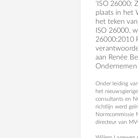
‘ISO 26000: Z
plaats in het
het teken van
ISO 26000, w
26000:2010 Ri
verantwoordel
aan Renée Be
Ondernemen e
Onder leiding va
het nieuwsgierige
consultants en N
richtlijn werd ge
Normcommissie M
directeur van M
Willem Lageweg s