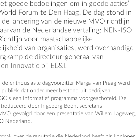
et goede bedoelingen om in goede acties’
 World Forum te Den Haag. De dag stond in
 de lancering van de nieuwe MVO richtlijn
aarvan de Nederlandse vertaling: NEN-ISO
chtlijn voor maatschappelijke
ijkheid van organisaties, werd overhandigd
rgkamp de directeur-generaal van
n Innovatie bij EL&I.
n de enthousiaste dagvoorzitter Marga van Praag werd
 publiek dat onder meer bestond uit bedrijven,
GO’s een informatief programma voorgeschoteld. De
ïntroduceerd door Ingeborg Boon, secretaris
VO, gevolgd door een presentatie van Willem Lageweg,
VO Nederland.
prak over de reputatie die Nederland heeft als koploper