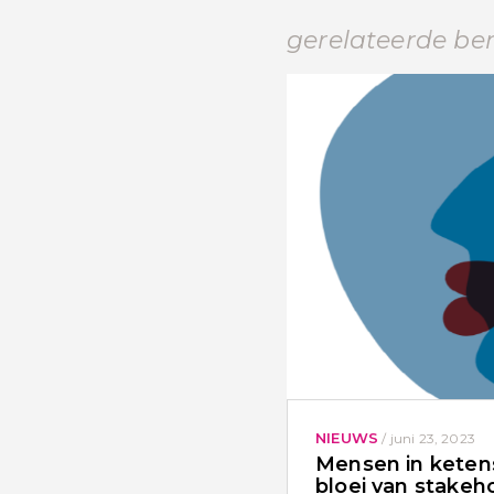
gerelateerde be
NIEUWS
/
juni 23, 2023
Mensen in ketens
bloei van stakeho