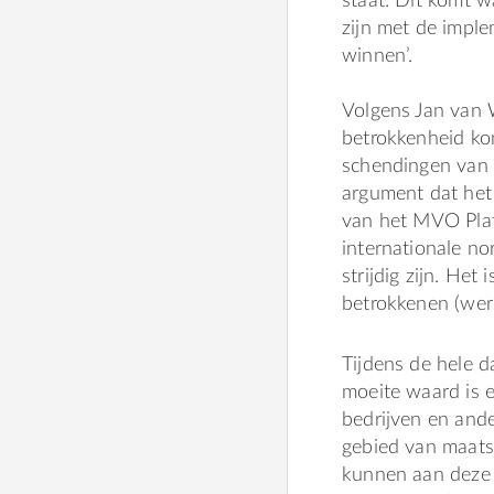
staat. Dit komt w
zijn met de implem
winnen’.
Volgens Jan van 
betrokkenheid kom
schendingen van 
argument dat het
van het MVO Plat
internationale n
strijdig zijn. Het
betrokkenen (wer
Tijdens de hele 
moeite waard is 
bedrijven en ande
gebied van maats
kunnen aan deze 