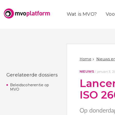
Wat is MVO?
Voo
Home
Nieuws en
NIEUWS
/
januari 3, 2
Gerelateerde dossiers
Lancer
Beleidscoherentie op
MVO
ISO 2
Op donderdag