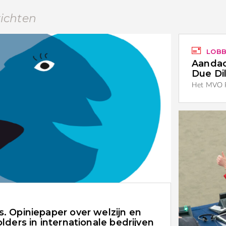
richten
LOBB
Aandac
Due Di
Het MVO Pl
. Opiniepaper over welzijn en
lders in internationale bedrijven