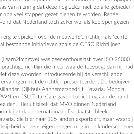
s van mening dat deze nog zeker niet op alle gebieden
er nog veel stappen gezet dienen te worden. Renée
vond dat Nederland toch zeker wel als koploper gezien
 erg te spreken over de nieuwe ISO richtlijn als ‘echte
 al bestaande initiatieven zoals de OESO Richtlijnen.
(Learn2Improve) was zeer enthousiast over ISO 26000
prachtige richtlijn die meer waarde toevoegt dan hij had
et deze woorden introduceerde hij de verschillende
 ervaringen met de richtlijn presenteerden. De bedrijven
lliander, Dijkhuis Aannemersbedrijf, Bavaria, Mondial
PWN en CSU Total Care gaven toelichting aan de hand
beelden. Hieruit bleek dat MVO binnen Nederland
rm krijgt dan internationaal. Dat laatste bleek
Bavaria, die bier naar 125 landen exporteert, maar waarbij
elijkheid volgens eigen zeggen nog in de kinderschoene