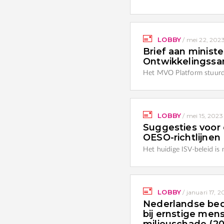
LOBBY
/
mei 22, 202
Brief aan minist
Ontwikkelingss
Het MVO Platform stuurd
LOBBY
/
mei 15, 2023
Suggesties voor e
OESO-richtlijnen
Het huidige ISV-beleid is
LOBBY
/
januari 17, 
Nederlandse bedr
bij ernstige me
milieuschade (2