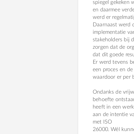
spiegel gekeken 
en daarmee verder 
werd er regelmat
Daarnaast werd du
implementatie va
stakeholders bij
zorgen dat de or
dat dit goede resu
Er werd tevens b
een proces en de 
waardoor er per 
Ondanks de vrijwi
behoefte ontstaan
heeft in een werk
aan de intentie 
met ISO
26000. Wél kunne