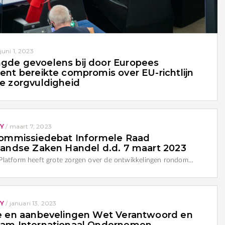
juni 1, 2023
de gevoelens bij door Europees
ent bereikte compromis over EU-richtlijn
e zorgvuldigheid
Y
/
maart 7, 2023
Commissiedebat Informele Raad
landse Zaken Handel d.d. 7 maart 2023
latform heeft grote zorgen over de ontwikkelingen rondom…
Y
/
januari 13, 2023
e en aanbevelingen Wet Verantwoord en
am Internationaal Ondernemen