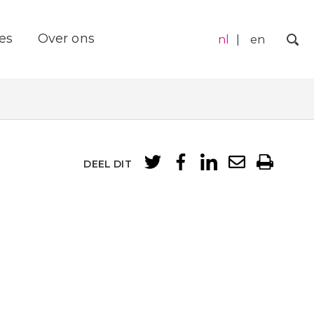
es
Over ons
nl
en
Zo
DEEL DIT