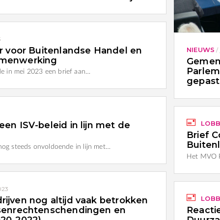
3
er voor Buitenlandse Handel en
NIEUWS
/
amenwerking
Gemeng
Parlem
e in mei 2023 een brief aan…
gepast
LOBB
en ISV-beleid in lijn met de
Brief 
Buiten
 nog steeds onvoldoende in lijn met…
Het MVO P
2023
LOBB
ijven nog altijd vaak betrokken
nsenrechtenschendingen en
Reacti
020-2022)
Duurza