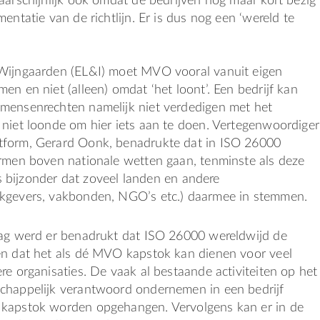
aarschijnlijk ook omdat de bedrijven nog maar kort bezig
entatie van de richtlijn. Er is dus nog een ‘wereld te
Wijngaarden (EL&I) moet MVO vooral vanuit eigen
en en niet (alleen) omdat ‘het loont’. Een bedrijf kan
mensenrechten namelijk niet verdedigen met het
 niet loonde om hier iets aan te doen. Vertegenwoordiger
form, Gerard Oonk, benadrukte dat in ISO 26000
ormen boven nationale wetten gaan, tenminste als deze
 is bijzonder dat zoveel landen en andere
kgevers, vakbonden, NGO’s etc.) daarmee in stemmen.
dag werd er benadrukt dat ISO 26000 wereldwijd de
en dat het als dé MVO kapstok kan dienen voor veel
re organisaties. De vaak al bestaande activiteiten op het
chappelijk verantwoord ondernemen in een bedrijf
kapstok worden opgehangen. Vervolgens kan er in de