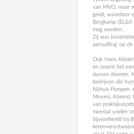
van MVO, maar wa
geldt, waardoor 
Bergkamp (EL&I) 
mag worden.
Zij was bovendien
aanvulling’ op de
Ook Hans Kröder 
en noemt het een 
durven dromen. M
bedrijven die hun
Nijhuis Pompen, A
Movers, Ahrend, 
van praktijkvoor
meestal sneller vo
bijvoorbeeld bij 
ketenverantwoord